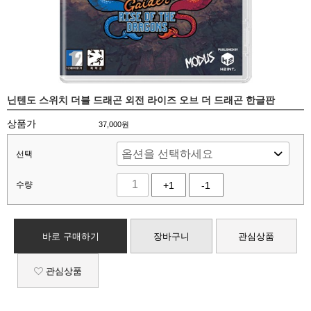
닌텐도 스위치 더블 드래곤 외전 라이즈 오브 더 드래곤 한글판
상품가
37,000
원
선택
수량
+1
-1
바로 구매하기
장바구니
관심상품
관심상품