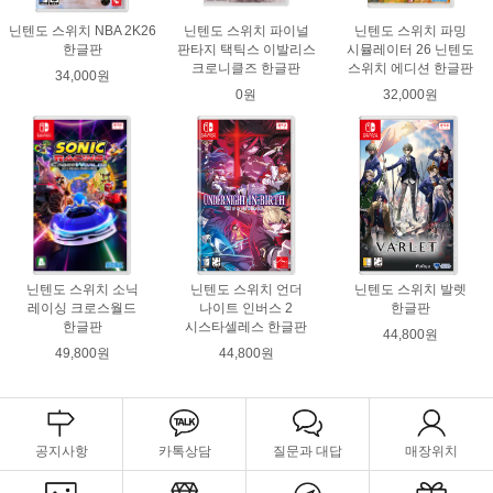
닌텐도 스위치 NBA 2K26
닌텐도 스위치 파이널
닌텐도 스위치 파밍
한글판
판타지 택틱스 이발리스
시뮬레이터 26 닌텐도
크로니클즈 한글판
스위치 에디션 한글판
34,000원
0원
32,000원
닌텐도 스위치 소닉
닌텐도 스위치 언더
닌텐도 스위치 발렛
레이싱 크로스월드
나이트 인버스 2
한글판
한글판
시스타셀레스 한글판
44,800원
49,800원
44,800원
공지사항
카톡상담
질문과 대답
매장위치