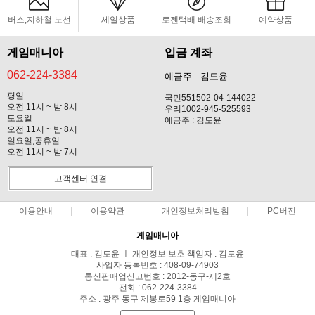
버스,지하철 노선
세일상품
로젠택배 배송조회
예약상품
게임매니아
입금 계좌
062-224-3384
예금주 : 김도윤
평일
국민551502-04-144022
오전 11시 ~ 밤 8시
우리1002-945-525593
토요일
예금주 : 김도윤
오전 11시 ~ 밤 8시
일요일,공휴일
오전 11시 ~ 밤 7시
고객센터 연결
이용안내
이용약관
개인정보처리방침
PC버전
게임매니아
대표 : 김도윤 ㅣ 개인정보 보호 책임자 : 김도윤
사업자 등록번호 : 408-09-74903
통신판매업신고번호 : 2012-동구-제2호
전화 : 062-224-3384
주소 : 광주 동구 제봉로59 1층 게임매니아