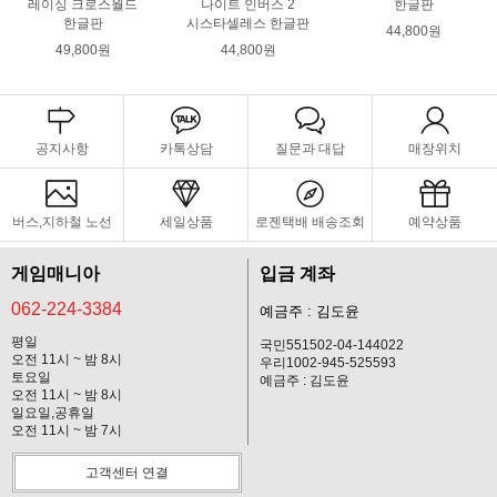
레이싱 크로스월드
나이트 인버스 2
한글판
한글판
시스타셀레스 한글판
44,800원
49,800원
44,800원
공지사항
카톡상담
질문과 대답
매장위치
버스,지하철 노선
세일상품
로젠택배 배송조회
예약상품
게임매니아
입금 계좌
062-224-3384
예금주 : 김도윤
평일
국민551502-04-144022
오전 11시 ~ 밤 8시
우리1002-945-525593
토요일
예금주 : 김도윤
오전 11시 ~ 밤 8시
일요일,공휴일
오전 11시 ~ 밤 7시
고객센터 연결