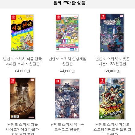
함께 구매한 상품
닌텐도 스위치 리듬 천국
닌텐도 스위치 인생게임
닌텐도 스위치 포켓몬
미라클 스타즈 한글판
한글판
레전드 ZA 한글판
64,800원
44,800원
59,000원
닌텐도 스위치 리틀
닌텐도 스위치 유니콘
닌텐도 스위치 마리오
나이트메어 3 한글판
오버로드 한글판
스트라이커즈 배틀 리그
초회 특전 포함
한글판