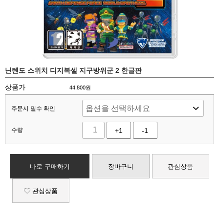
닌텐도 스위치 디지복셀 지구방위군 2 한글판
상품가
44,800
원
주문시 필수 확인
수량
+1
-1
바로 구매하기
장바구니
관심상품
관심상품