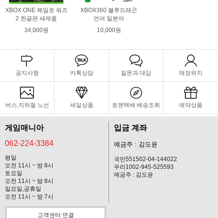
XBOX ONE 헤일로 워즈
XBOX360 블루드래곤
2 한글판 새제품
언어 일본어
34,000원
10,000원
공지사항
카톡상담
질문과 대답
매장위치
버스,지하철 노선
세일상품
로젠택배 배송조회
예약상품
게임매니아
입금 계좌
062-224-3384
예금주 : 김도윤
평일
국민551502-04-144022
오전 11시 ~ 밤 8시
우리1002-945-525593
토요일
예금주 : 김도윤
오전 11시 ~ 밤 8시
일요일,공휴일
오전 11시 ~ 밤 7시
고객센터 연결