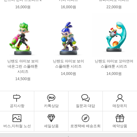
16,000원
16,000원
22,000원
닌텐도 아미보 보이
닌텐도 아미보 보이
닌텐도 아미보 꼬마연어
네온그린 스플래툰
스플래툰 시리즈
스플래툰 시리즈
시리즈
14,000원
14,000원
14,500원
공지사항
카톡상담
질문과 대답
매장위치
버스,지하철 노선
세일상품
로젠택배 배송조회
예약상품