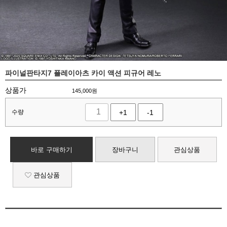
파이널판타지7 플레이아츠 카이 액션 피규어 레노
상품가
145,000
원
수량
+1
-1
바로 구매하기
장바구니
관심상품
관심상품