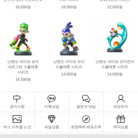
16,000원
16,000원
22,000원
닌텐도 아미보 보이
닌텐도 아미보 보이
닌텐도 아미보 꼬마연어
네온그린 스플래툰
스플래툰 시리즈
스플래툰 시리즈
시리즈
14,000원
14,000원
14,500원
공지사항
카톡상담
질문과 대답
매장위치
버스,지하철 노선
세일상품
로젠택배 배송조회
예약상품