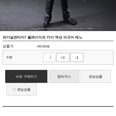
파이널판타지7 플레이아츠 카이 액션 피규어 레노
상품가
145,000
원
수량
+1
-1
바로 구매하기
장바구니
관심상품
관심상품