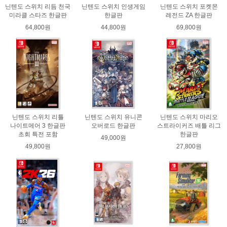
닌텐도 스위치 리듬 천국
닌텐도 스위치 인생게임
닌텐도 스위치 포켓몬
미라클 스타즈 한글판
한글판
레전드 ZA 한글판
64,800원
44,800원
69,800원
닌텐도 스위치 리틀
닌텐도 스위치 유니콘
닌텐도 스위치 마리오
나이트메어 3 한글판
오버로드 한글판
스트라이커즈 배틀 리그
초회 특전 포함
한글판
49,000원
49,800원
27,800원