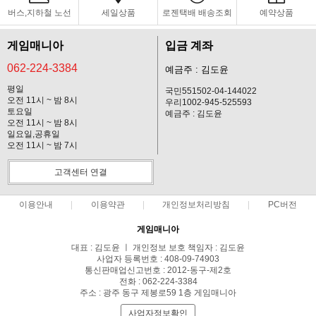
버스,지하철 노선
세일상품
로젠택배 배송조회
예약상품
게임매니아
입금 계좌
062-224-3384
예금주 : 김도윤
평일
국민551502-04-144022
오전 11시 ~ 밤 8시
우리1002-945-525593
토요일
예금주 : 김도윤
오전 11시 ~ 밤 8시
일요일,공휴일
오전 11시 ~ 밤 7시
고객센터 연결
이용안내
이용약관
개인정보처리방침
PC버전
게임매니아
대표 : 김도윤 ㅣ 개인정보 보호 책임자 : 김도윤
사업자 등록번호 : 408-09-74903
통신판매업신고번호 : 2012-동구-제2호
전화 : 062-224-3384
주소 : 광주 동구 제봉로59 1층 게임매니아
사업자정보확인