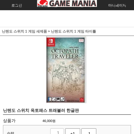
로그인
회원가입
주문조회
마이페이지
닌텐도 스위치 1 게임 새제품
>
닌텐도 스위치 1 게임 타이틀
닌텐도 스위치 옥토패스 트래블러 한글판
상품가
46,000
원
수량
+1
-1