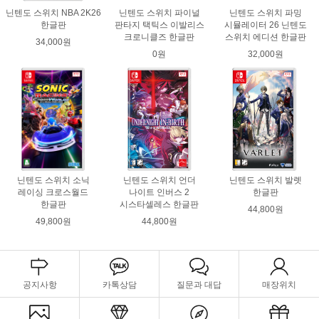
닌텐도 스위치 NBA 2K26
닌텐도 스위치 파이널
닌텐도 스위치 파밍
한글판
판타지 택틱스 이발리스
시뮬레이터 26 닌텐도
크로니클즈 한글판
스위치 에디션 한글판
34,000원
0원
32,000원
닌텐도 스위치 소닉
닌텐도 스위치 언더
닌텐도 스위치 발렛
레이싱 크로스월드
나이트 인버스 2
한글판
한글판
시스타셀레스 한글판
44,800원
49,800원
44,800원
공지사항
카톡상담
질문과 대답
매장위치