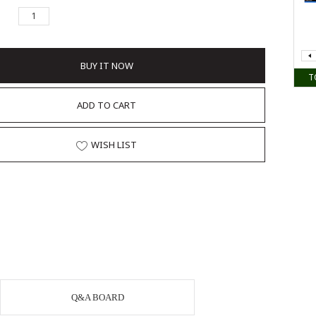
BUY IT NOW
T
ADD TO CART
WISH LIST
Q&A BOARD