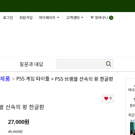
로그인
회원가입
마이페이지
고객센터
장바구니
0
질문과 대답
새제품
>
PS5 게임 타이틀
> PS5 브램블 산속의 왕 한글판
마이
0
장
램블 산속의 왕 한글판
최근
27,000
원
45,000원