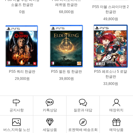
소울즈 한글판
레퀴엠 한글판
PS5 마블 스파이더맨 2
0원
68,000원
한글판
49,800원
PS5 쿼리 한글판
PS5 엘든 링 한글판
PS5 페르소나 5 로얄
한글판
29,000원
39,800원
33,800원
공지사항
카톡상담
질문과 대답
매장위치
버스,지하철 노선
세일상품
로젠택배 배송조회
예약상품