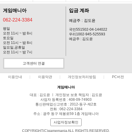
게임매니아
입금 계좌
062-224-3384
예금주 : 김도윤
평일
국민551502-04-144022
오전 11시 ~ 밤 8시
우리1002-945-525593
토요일
예금주 : 김도윤
오전 11시 ~ 밤 8시
일요일,공휴일
오전 11시 ~ 밤 7시
고객센터 연결
이용안내
이용약관
개인정보처리방침
PC버전
게임매니아
대표 : 김도윤 ㅣ 개인정보 보호 책임자 : 김도윤
사업자 등록번호 : 408-09-74903
통신판매업신고번호 : 2012-동구-제2호
전화 : 062-224-3384
주소 : 광주 동구 제봉로59 1층 게임매니아
사업자정보확인
COPYRIGHT(C)gamemania ALL RIGHTS RESERVED.