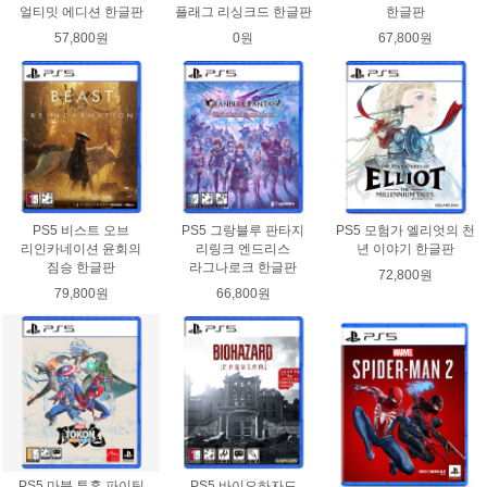
얼티밋 에디션 한글판
플래그 리싱크드 한글판
한글판
57,800원
0원
67,800원
PS5 비스트 오브
PS5 그랑블루 판타지
PS5 모험가 엘리엇의 천
리인카네이션 윤회의
리링크 엔드리스
년 이야기 한글판
짐승 한글판
라그나로크 한글판
72,800원
79,800원
66,800원
PS5 마블 투혼 파이팅
PS5 바이오하자드