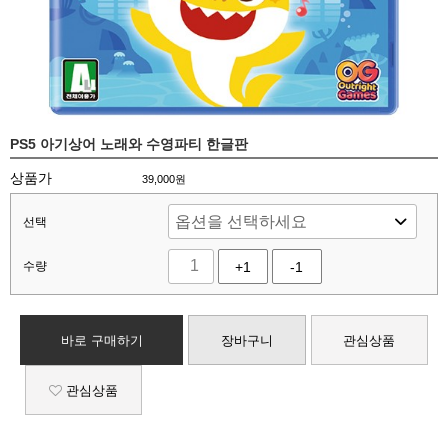
PS5 아기상어 노래와 수영파티 한글판
상품가
39,000
원
선택
수량
+1
-1
바로 구매하기
장바구니
관심상품
관심상품