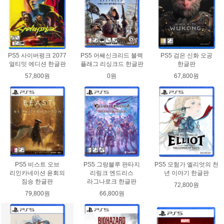
PS5 사이버펑크 2077
PS5 어쌔신크리드 블랙
PS5 검은 신화 오공
얼티밋 에디션 한글판
플래그 리싱크드 한글판
한글판
57,800원
0원
67,800원
PS5 비스트 오브
PS5 그랑블루 판타지
PS5 모험가 엘리엇의 천
리인카네이션 윤회의
리링크 엔드리스
년 이야기 한글판
짐승 한글판
라그나로크 한글판
72,800원
79,800원
66,800원