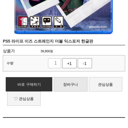
PS5 라이프 이즈 스트레인지 더블 익스포저 한글판
상품가
39,800
원
수량
+1
-1
바로 구매하기
장바구니
관심상품
관심상품