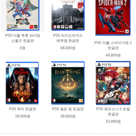
PS5 마블 투혼 파이팅
PS5 바이오하자드
소울즈 한글판
레퀴엠 한글판
PS5 마블 스파이더맨 2
0원
68,000원
한글판
49,800원
PS5 쿼리 한글판
PS5 엘든 링 한글판
PS5 페르소나 5 로얄
한글판
29,000원
39,800원
33,800원