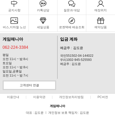
공지사항
카톡상담
질문과 대답
매장위치
버스,지하철 노선
세일상품
로젠택배 배송조회
예약상품
게임매니아
입금 계좌
062-224-3384
예금주 : 김도윤
평일
국민551502-04-144022
오전 11시 ~ 밤 8시
우리1002-945-525593
토요일
예금주 : 김도윤
오전 11시 ~ 밤 8시
일요일,공휴일
오전 11시 ~ 밤 7시
고객센터 연결
이용안내
이용약관
개인정보처리방침
PC버전
게임매니아
대표 : 김도윤 ㅣ 개인정보 보호 책임자 : 김도윤