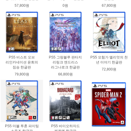
57,800원
0원
67,800원
PS5 비스트 오브
PS5 그랑블루 판타지
PS5 모험가 엘리엇의 천
리인카네이션 윤회의
리링크 엔드리스
년 이야기 한글판
짐승 한글판
라그나로크 한글판
72,800원
79,800원
66,800원
PS5 마블 투혼 파이팅
PS5 바이오하자드