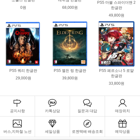
소울즈 한글판
레퀴엠 한글판
PS5 마블 스파이더맨 2
0원
68,000원
한글판
49,800원
PS5 쿼리 한글판
PS5 엘든 링 한글판
PS5 페르소나 5 로얄
한글판
29,000원
39,800원
33,800원
공지사항
카톡상담
질문과 대답
매장위치
버스,지하철 노선
세일상품
로젠택배 배송조회
예약상품