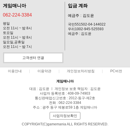
게임매니아
입금 계좌
062-224-3384
예금주 : 김도윤
평일
국민551502-04-144022
오전 11시 ~ 밤 8시
우리1002-945-525593
토요일
예금주 : 김도윤
오전 11시 ~ 밤 8시
일요일,공휴일
오전 11시 ~ 밤 7시
고객센터 연결
이용안내
이용약관
개인정보처리방침
PC버전
게임매니아
대표 : 김도윤 ㅣ 개인정보 보호 책임자 : 김도윤
사업자 등록번호 : 408-09-74903
통신판매업신고번호 : 2012-동구-제2호
전화 : 062-224-3384
주소 : 광주 동구 제봉로59 1층 게임매니아
사업자정보확인
COPYRIGHT(C)gamemania ALL RIGHTS RESERVED.