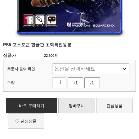
PS5 포스포큰 한글판 초회특전동봉
상품가
22,800
원
주문시 필수 확인
수량
+1
-1
바로 구매하기
장바구니
관심상품
관심상품