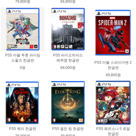
79,800원
66,800원
PS5 마블 투혼 파이팅
PS5 바이오하자드
소울즈 한글판
레퀴엠 한글판
PS5 마블 스파이더맨 2
0원
68,000원
한글판
49,800원
PS5 쿼리 한글판
PS5 엘든 링 한글판
PS5 페르소나 5 로얄
한글판