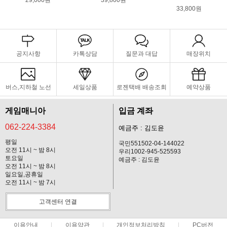
29,000원
39,800원
33,800원
공지사항
카톡상담
질문과 대답
매장위치
버스,지하철 노선
세일상품
로젠택배 배송조회
예약상품
게임매니아
입금 계좌
062-224-3384
예금주 : 김도윤
평일
국민551502-04-144022
오전 11시 ~ 밤 8시
우리1002-945-525593
토요일
예금주 : 김도윤
오전 11시 ~ 밤 8시
일요일,공휴일
오전 11시 ~ 밤 7시
고객센터 연결
이용안내
이용약관
개인정보처리방침
PC버전