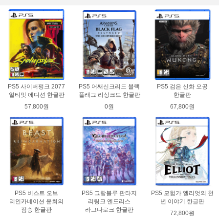
PS5 사이버펑크 2077
PS5 어쌔신크리드 블랙
PS5 검은 신화 오공
얼티밋 에디션 한글판
플래그 리싱크드 한글판
한글판
57,800원
0원
67,800원
PS5 비스트 오브
PS5 그랑블루 판타지
PS5 모험가 엘리엇의 천
리인카네이션 윤회의
리링크 엔드리스
년 이야기 한글판
짐승 한글판
라그나로크 한글판
72,800원